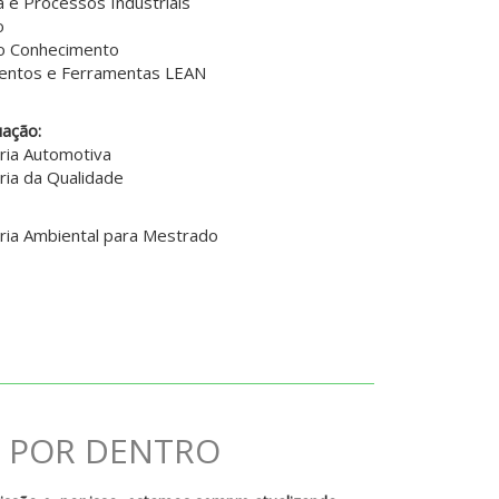
a e Processos Industriais
o
do Conhecimento
entos e Ferramentas LEAN
ação:
ria Automotiva
ria da Qualidade
ria Ambiental para Mestrado
E POR DENTRO