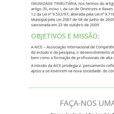
IMUNIDADE TRIBUTÁRIA, nos termos do artigo 15
artigo 20, inciso I, da Lei de Diretrizes e Base
12 da Lei nº 9.532/97, alterada pela Lei nº 9.71
Municipal pela Lei 2087 de 08 de junho de 2009
sancionada em 23 de outubro de 2009.
OBJETIVOS E MISSÃO:
A AICE – Associação Internacional de Competê
do estudo e da pesquisa, o desenvolvimento do 
bem como a formação de profissionais de alta qu
A missão da
AICE
privilegia o
pensamento refle
aptos a se inserirem na nova sociedade
do co
FAÇA-NOS UMA