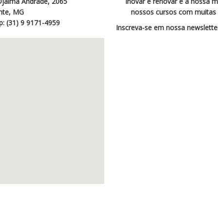
 Djalma Andrade, 2065
Inovar e renovar é a nossa m
nte, MG
nossos cursos com muitas n
p: (31) 9 9171-4959
Inscreva-se em nossa newsletter