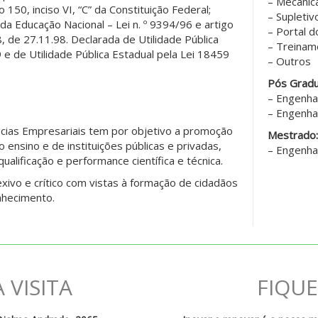
– Mecânic
0, inciso VI, “C” da Constituição Federal;
– Supletiv
s da Educação Nacional – Lei n. º 9394/96 e artigo
– Portal 
8, de 27.11.98. Declarada de Utilidade Pública
– Treinam
 e de Utilidade Pública Estadual pela Lei 18459
– Outros
Pós Gradu
– Engenha
– Engenha
ncias Empresariais tem por objetivo a promoção
Mestrado:
ensino e de instituições públicas e privadas,
– Engenha
alificação e performance científica e técnica.
xivo e crítico com vistas à formação de cidadãos
nhecimento.
 VISITA
FIQU