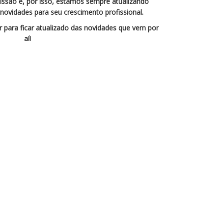
issão e, por isso, estamos sempre atualizando
ovidades para seu crescimento profissional.
 para ficar atualizado das novidades que vem por
aí!