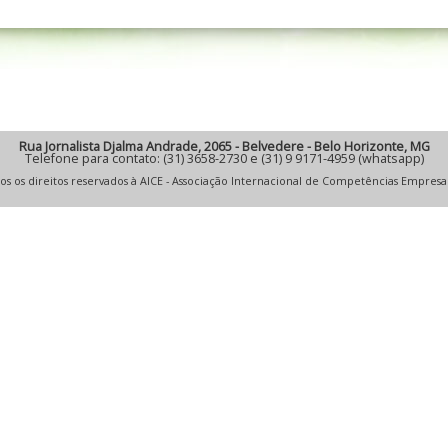
Rua Jornalista Djalma Andrade, 2065 - Belvedere - Belo Horizonte, MG
Telefone para contato: (31) 3658-2730 e (31) 9 9171-4959 (whatsapp)
os os direitos reservados à AICE - Associação Internacional de Competências Empresar