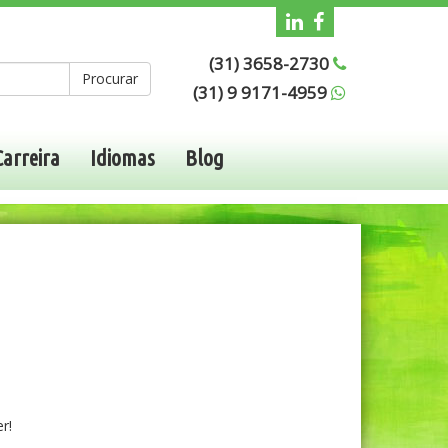
(31) 3658-2730
Procurar
(31) 9 9171-4959
Carreira
Idiomas
Blog
r!